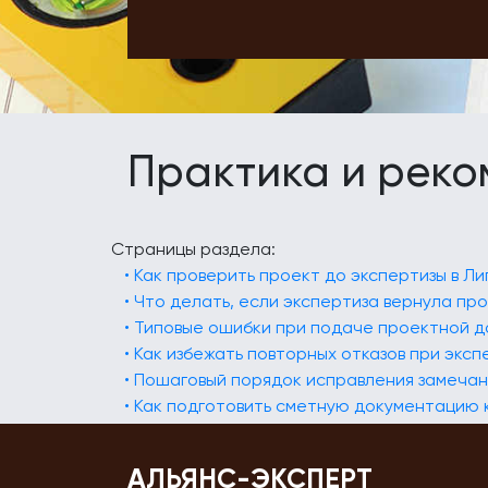
Практика и рек
Страницы раздела:
• Как проверить проект до экспертизы в Л
• Что делать, если экспертиза вернула пр
• Типовые ошибки при подаче проектной д
• Как избежать повторных отказов при эксп
• Пошаговый порядок исправления замечан
• Как подготовить сметную документацию 
АЛЬЯНС-ЭКСПЕРТ